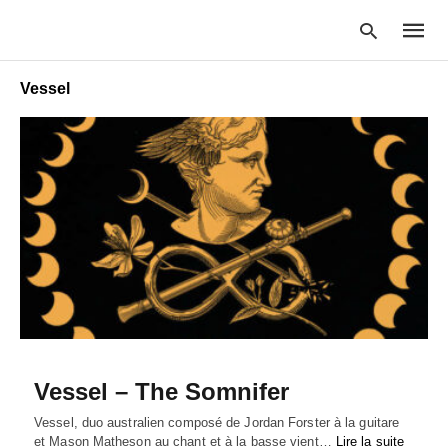
Vessel
Type
your
searc
query
and
hit
enter:
Vessel – The Somnifer
Vessel, duo australien composé de Jordan Forster à la guitare
et Mason Matheson au chant et à la basse vient…
Lire la suite