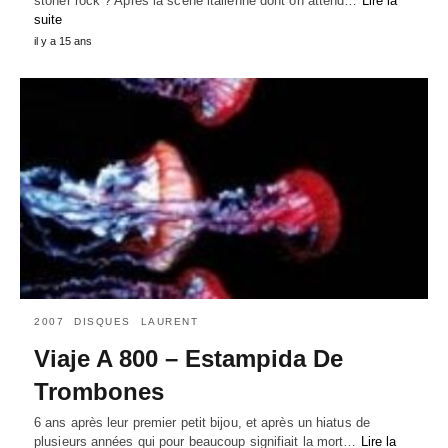
stoner rock ? Après la scène italienne dont on attend…
Lire la
suite
il y a 15 ans
2007
DISQUES
LAURENT
Viaje A 800 – Estampida De
Trombones
6 ans après leur premier petit bijou, et après un hiatus de
plusieurs années qui pour beaucoup signifiait la mort…
Lire la