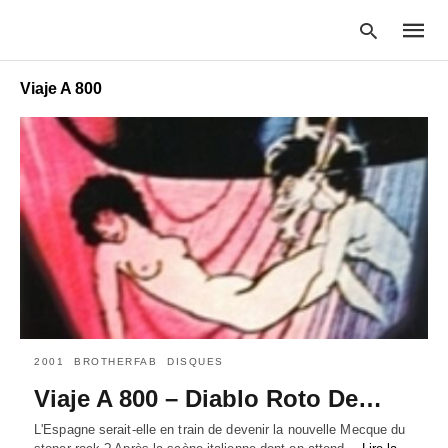
Viaje A 800
Type
your
searc
query
and
hit
enter:
2001
BROTHERFAB
DISQUES
Viaje A 800 – Diablo Roto De…
L'Espagne serait-elle en train de devenir la nouvelle Mecque du