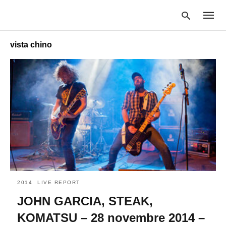
vista chino
Type
your
searc
query
and
hit
enter:
2014
LIVE REPORT
JOHN GARCIA, STEAK,
KOMATSU – 28 novembre 2014 –