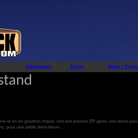
Interviews
Zoom
Infos / Cont
stand
rone et en en goudron chaud, sort son premier EP après une démo par
donc, pour une petite demi-heure…