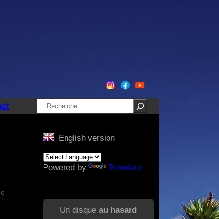
Rechercher
act
English version
Powered by
Translate
ue
Un disque
au hasard