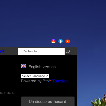
Rechercher
act
English version
Powered by
Translate
le suite à
Un disque
au hasard