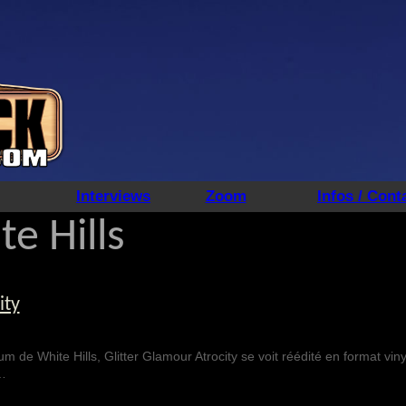
Interviews
Zoom
Infos / Cont
e Hills
ity
 de White Hills, Glitter Glamour Atrocity se voit réédité en format viny
…