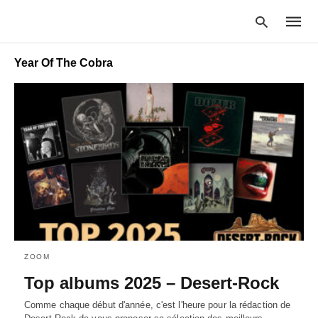
Year Of The Cobra
Type
your
searc
query
and
hit
enter:
ZOOM
Top albums 2025 – Desert-Rock
Comme chaque début d'année, c'est l'heure pour la rédaction de