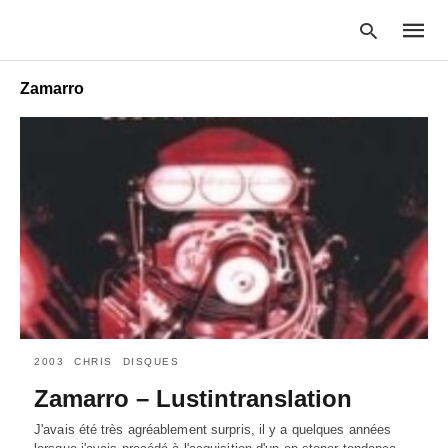
Zamarro
Type
your
searc
query
and
hit
enter:
2003
CHRIS
DISQUES
Zamarro – Lustintranslation
J'avais été très agréablement surpris, il y a quelques années