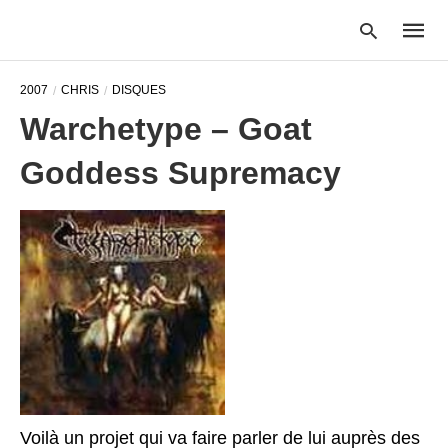
2007
CHRIS
DISQUES
Warchetype – Goat
Type
Goddess Supremacy
your
searc
query
and
hit
enter:
Voilà un projet qui va faire parler de lui auprès des