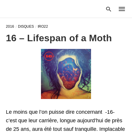
2016
DISQUES
IRO22
16 – Lifespan of a Moth
Type
your
searc
query
and
hit
enter:
Le moins que l’on puisse dire concernant -16-
c’est que leur carrière, longue aujourd’hui de près
de 25 ans, aura été tout sauf tranquille. Implacable