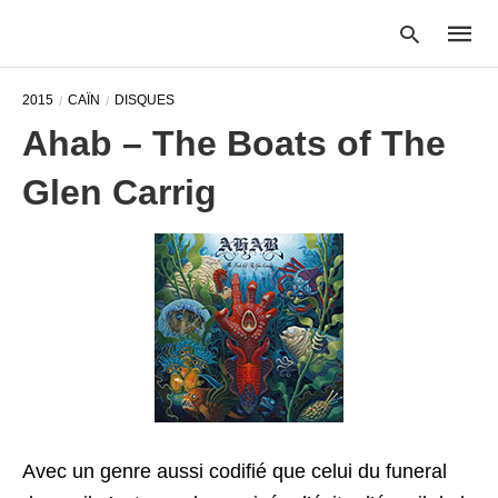
2015
CAÏN
DISQUES
Ahab – The Boats of The
Type
Glen Carrig
your
searc
query
and
hit
enter:
Avec un genre aussi codifié que celui du funeral