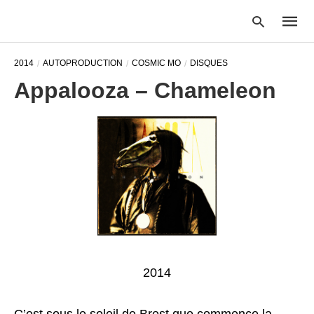
2014
AUTOPRODUCTION
COSMIC MO
DISQUES
Appalooza – Chameleon
Type
your
searc
query
and
hit
enter:
2014