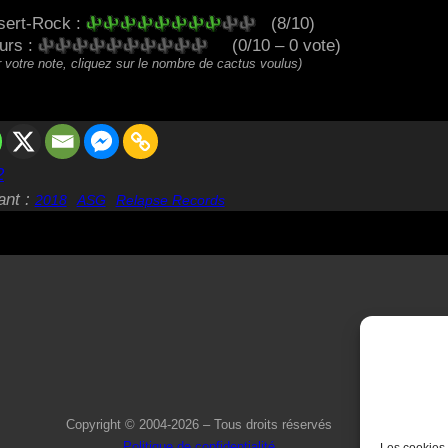
sert-Rock :
(8/10)
eurs :
(0/10 – 0 vote)
 votre note, cliquez sur le nombre de cactus voulus)
2
ant :
2018
ASG
Relapse Records
Copyright © 2004-2026 – Tous droits réservés
Politique de confidentialité