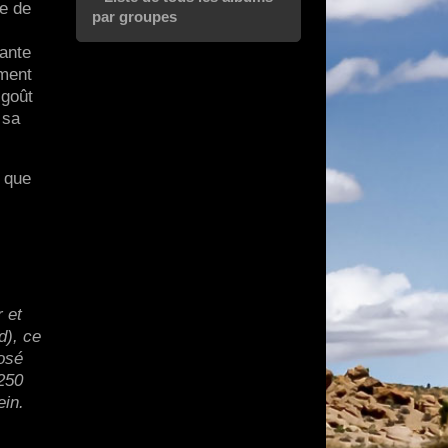
e de
par groupes
ante
ement
 goût
 sa
e que
 et
d), ce
osé
(250
ein.