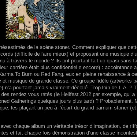
mésestimés de la scène stoner. Comment expliquer que cett
ords (difficile de faire mieux) et proposant une musique d’
nnu à travers le monde ? Ils ont pourtant fait un quasi sans f
leur carrière était plus confidentielle encore) : accointance 
e Karma To Burn ou Red Fang, eux en pleine renaissance à ce
 et musique de grande classe. Ce groupe fidèle (artworks p
) n’a pourtant jamais vraiment décollé. Trop loin de L.A. ? T
e des rendez vous ratés (le Hellfest 2012 par exemple, qui a
oned Gatherings quelques jours plus tard) ? Probablement. 
ique, les plaçant un peu à l’écart du grand barnum stoner (et
avec chaque album un véritable trésor d’imagination, de riff
tes et fait chaque fois démonstration d’une classe incontest