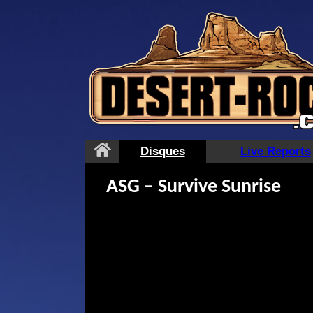
Aller
au
contenu
Disques
Live Reports
ASG – Survive Sunrise