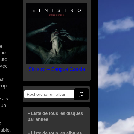
e
une
aute
avec
Sinistro – Sangue Cassia
ar
rop
Rechercher
Mais
 un
– Liste de tous les disques
par année
s
able.
– Liste de tous les albums