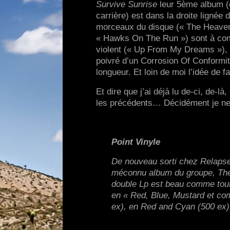
Survive Sunrise
leur 5ème album (o
carrière) est dans la droite lignée
morceaux du disque (« The Heaven 
« Hawks On The Run ») sont à comp
violent (« Up From My Dreams »),
poivré d’un Corrosion Of Conformity
longueur. Et loin de moi l’idée de 
Et dire que j’ai déjà lu de-ci, de-là
les précédents… Décidément je ne
Point Vinyle
De nouveau sorti chez Relaps
méconnu album du groupe, The 
double Lp est beau comme tout
en « Red, Blue, Mustard et com
ex), en Red and Cyan (500 ex), 