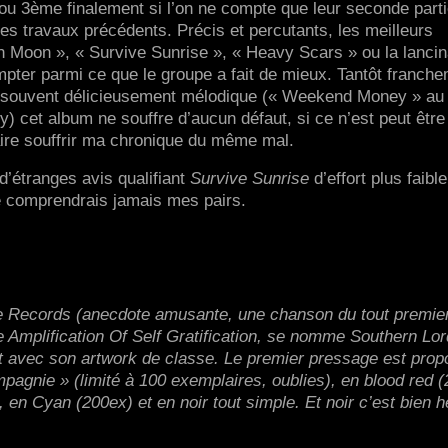
u 3ème finalement si l’on ne compte que leur seconde parti
 des travaux précédents. Précis et percutants, les meilleurs
Moon », « Survive Sunrise », « Heavy Scars » ou la lancin
ter parmi ce que le groupe a fait de mieux. Tantôt franch
 souvent délicieusement mélodique (« Weekend Money » au
) cet album ne souffre d’aucun défaut, si ce n’est peut être
faire souffrir ma chronique du même mal.
, d’étranges avis qualifiant
Survive Sunrise
d’effort plus faibl
 comprendrais jamais mes pairs.
e Records (anecdote amusante, une chanson du tout premier
Amplification Of Self Gratification, se nomme Southern Lor
 avec son artwork de classe. Le premier pressage est prop
pagnie » (limité à 100 exemplaires, oublies), en blood red 
en Cyan (200ex) et en noir tout simple. Et noir c’est bien h