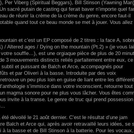
), Per Viberg (Spiritual Beggars), Bill Stinson (Yawning Man
 sacré putain de casting qui ferait baver n’importe quel fa
beau de réunir la crème de la crème du genre, encore faut-il
potable quand tout ce beau monde se met à jouer. Vous allez 
 mountain et c’est un EP composé de 2 titres : la face A, sob
1) / Altered ages / Dying on the mountain (Pt.2) » (je vous la
votre souffle…), est une orgiaque pièce de plus de 20 minu
de 3 mouvements distincts reliés parfaitement entre eux, ce
subtil et puissant de Balch et Arce, accompagnés pour
fûts et par Oliveri à la basse. Introduite par des voix
etrouve un peu plus loin en guise de liant entre les différen
d’anthologie s’immisce dans votre inconscient, retourne tout
d’un magma sonore pour ne plus vous lâcher. Vous êtes co
us invite à la transe. Le genre de truc qui prend possession
re…
été dévoilé le 21 août dernier. C’est le résultat d’une jam
e Balch et Arce qui, après avoir retravaillé leurs idées, se 
i à la basse et de Bill Stinson à la batterie. Pour les vocaux