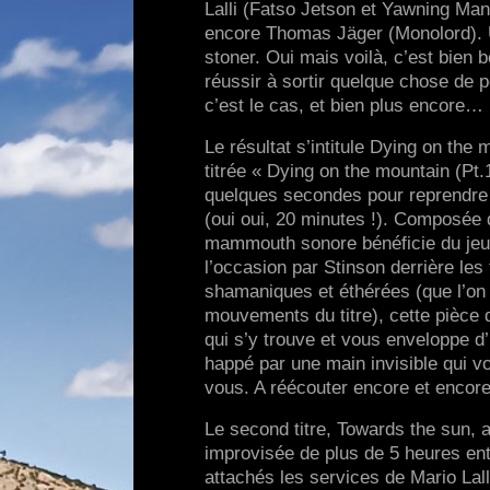
Lalli (Fatso Jetson et Yawning Man
encore Thomas Jäger (Monolord). Un
stoner. Oui mais voilà, c’est bien 
réussir à sortir quelque chose de 
c’est le cas, et bien plus encore…
Le résultat s’intitule Dying on the
titrée « Dying on the mountain (Pt.
quelques secondes pour reprendre 
(oui oui, 20 minutes !). Composée 
mammouth sonore bénéficie du jeu 
l’occasion par Stinson derrière les 
shamaniques et éthérées (que l’on r
mouvements du titre), cette pièce 
qui s’y trouve et vous enveloppe 
happé par une main invisible qui vo
vous. A réécouter encore et enco
Le second titre, Towards the sun, a 
improvisée de plus de 5 heures entr
attachés les services de Mario Lall