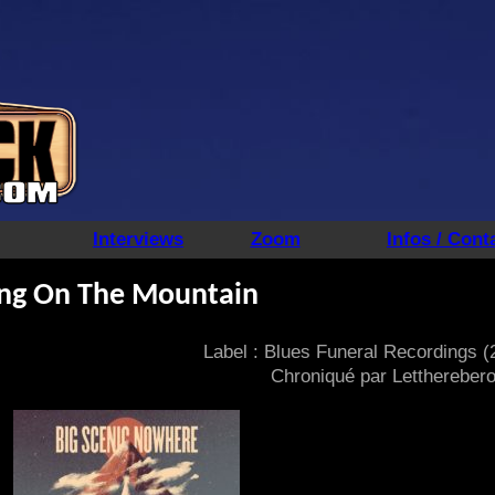
Interviews
Zoom
Infos / Cont
ing On The Mountain
Label : Blues Funeral Recordings (
Chroniqué par Letthereber