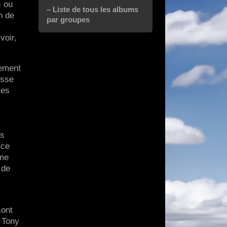
) ou
– Liste de tous les albums
n de
par groupes
voir,
rement
isse
tes
ts
 ce
mme
 de
sont
, Tony