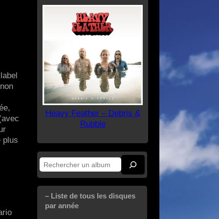
label
gnon
ée,
Heavy Feather – Debris &
 (avec
Rubble
ur
e plus
Rechercher
– Liste de tous les disques
par année
ario