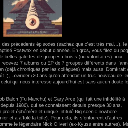
s des précédents épisodes (sachez que c’est très mal…), le 
aptisé Postwax en début d’année. En gros, vous filez du po
e belles galettes de groupes choisis (ou volontaires) pour
us recevez 7 albums ou EP de 7 groupes différents dans l’ann
en (déjà chroniqués par les collègues) mais aussi Domkraft
ît !), Lowrider (20 ans qu’on attendait un truc nouveau de le
s celui qui nous intéresse aujourd’hui est sans aucun doute l
ob Balch (Fu Manchu) et Gary Arce (qui fait une infidélité à
 depuis 1986), qui se connaissent depuis presque 30 ans,
un projet éphémère et unique intitulé Big scenic nowhere
nier et a affolé la toile). Pour cela, ils s’entourent d’autres
omme le légendaire Nick Oliveri (ex-Kyuss entre autres), M