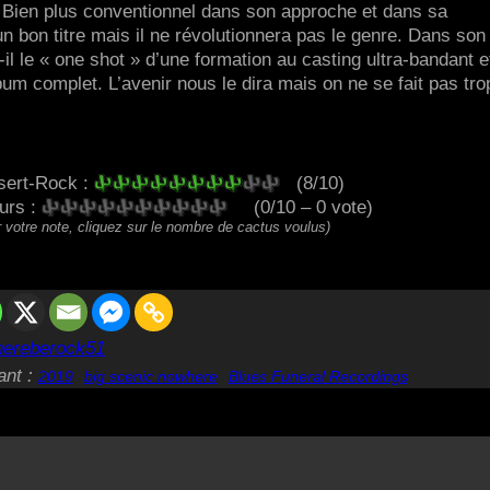
 Bien plus conventionnel dans son approche et dans sa
n bon titre mais il ne révolutionnera pas le genre. Dans son
l le « one shot » d’une formation au casting ultra-bandant e
bum complet. L’avenir nous le dira mais on ne se fait pas tro
sert-Rock :
(8/10)
eurs :
(0/10 – 0 vote)
 votre note, cliquez sur le nombre de cactus voulus)
hereberock51
ant :
2019
big scenic nowhere
Blues Funeral Recordings