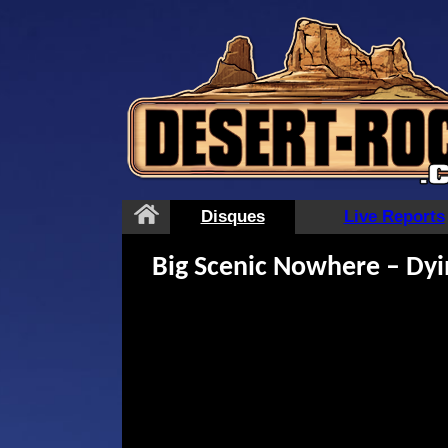
Aller
au
contenu
Disques
Live Reports
Big Scenic Nowhere – Dy