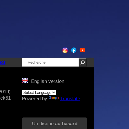
Rechercher
act
English version
2019)
ock51
Powered by
Translate
Un disque
au hasard