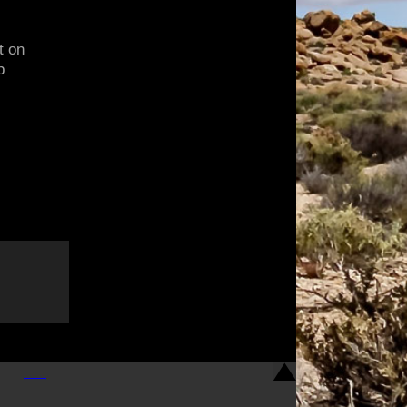
t on
p