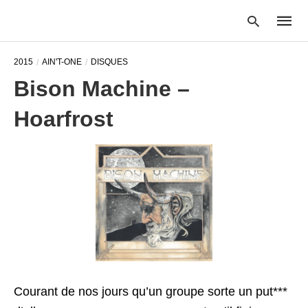
2015
AIN'T-ONE
DISQUES
Bison Machine –
Type
Hoarfrost
your
searc
query
and
hit
enter:
Courant de nos jours qu’un groupe sorte un put***