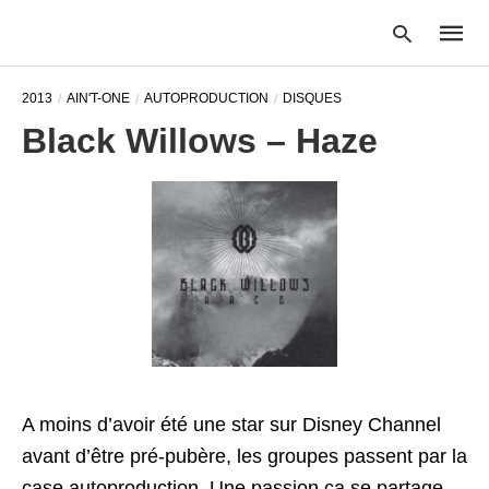
2013
AIN'T-ONE
AUTOPRODUCTION
DISQUES
Black Willows – Haze
Type
your
searc
query
and
hit
enter:
A moins d’avoir été une star sur Disney Channel
avant d’être pré-pubère, les groupes passent par la
case autoproduction. Une passion ça se partage,