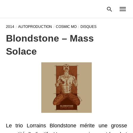
2014
AUTOPRODUCTION
COSMIC MO
DISQUES
Blondstone – Mass
Type
Solace
your
searc
query
and
hit
enter:
Le trio Lorrains Blondstone mérite une grosse