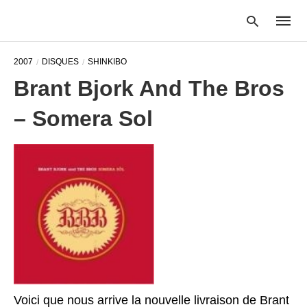
2007
DISQUES
SHINKIBO
Brant Bjork And The Bros
Type
– Somera Sol
your
searc
query
and
hit
enter:
Voici que nous arrive la nouvelle livraison de Brant