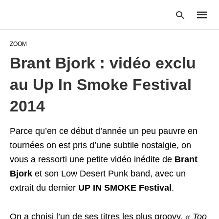
ZOOM
Brant Bjork : vidéo exclu
Type
au Up In Smoke Festival
your
searc
query
2014
and
hit
enter:
Parce qu’en ce début d’année un peu pauvre en
tournées on est pris d’une subtile nostalgie, on
vous a ressorti une petite vidéo inédite de
Brant
Bjork
et son Low Desert Punk band, avec un
extrait du dernier
UP IN SMOKE Festival
.
On a choisi l’un de ses titres les plus groovy,
« Too