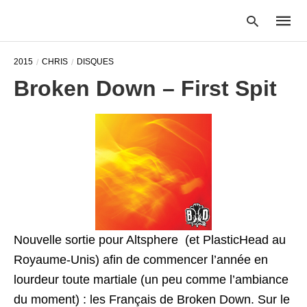
2015
CHRIS
DISQUES
Broken Down – First Spit
Type
your
searc
query
and
hit
enter:
Nouvelle sortie pour Altsphere (et PlasticHead au
Royaume-Unis) afin de commencer l’année en
lourdeur toute martiale (un peu comme l’ambiance
du moment) : les Français de Broken Down. Sur le