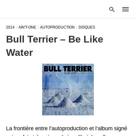
2014
AIN'T-ONE
AUTOPRODUCTION
DISQUES
Bull Terrier – Be Like
Type
Water
your
searc
query
and
hit
enter:
La frontière entre l’autoproduction et l’album signé