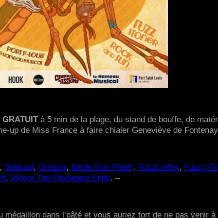
e
GRATUIT
à 5 min de la plage, du stand de bouffe, de matéri
ine-up de Miss France à faire chialer Geneviève de Fontenay
,
Shakaal
,
Orotoro
,
Battle Gun Paper
,
Fuzzcrafter
,
Fuzzy G
ft
,
Where The Pavement Ends
. –
u médaillon dans l’pâté et vous auriez tort de ne pas venir à 