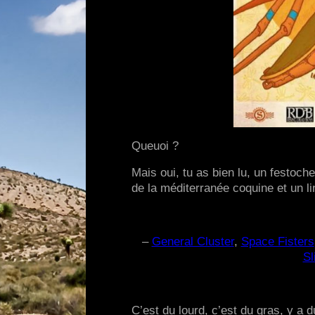
Queuoi ?
Mais oui, tu as bien lu, un festoch
de la méditerranée coquine et un l
–
General Cluster
,
Space Fisters
Sli
C’est du lourd, c’est du gras, y a d