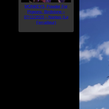
MONKEY3, Powder For
Pigeons, Birdstone –
07/11/2023 – Nantes (Le
Ferrailleur)