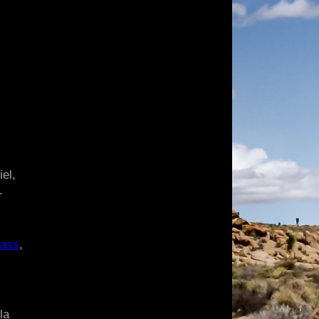
el,
.
rass
,
la