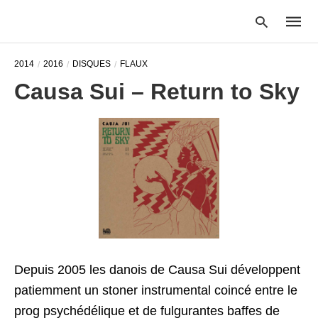
2014
2016
DISQUES
FLAUX
Causa Sui – Return to Sky
Type
your
searc
query
and
hit
enter:
Depuis 2005 les danois de Causa Sui développent
patiemment un stoner instrumental coincé entre le
prog psychédélique et de fulgurantes baffes de