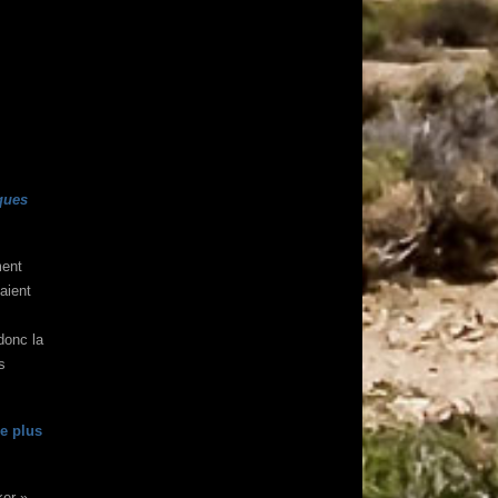
lques
ment
aient
donc la
s
le plus
ker »