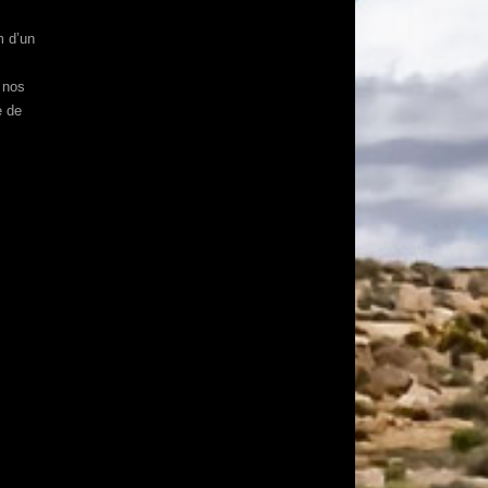
m d’un
n nos
e de