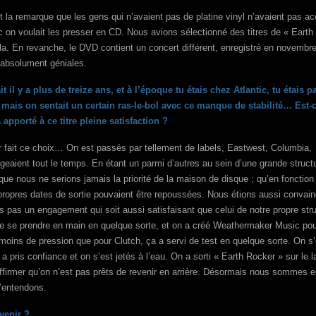
ait la remarque que les gens qui n’avaient pas de platine vinyl n’avaient pas a
nc on voulait les presser en CD. Nous avions sélectionné des titres de « Earth
la. En revanche, le DVD contient un concert différent, enregistré en novembr
 absolument géniales.
it il y a plus de treize ans, et à l’époque tu étais chez Atlantic, tu étais p
 mais on sentait un certain ras-le-bol avec ce manque de stabilité… Est-
pporté à ce titre pleine satisfaction ?
ir fait ce choix… On est passés par tellement de labels, Eastwest, Columbia,
eaient tout le temps. En étant un parmi d’autres au sein d’une grande struct
e nous ne serions jamais la priorité de la maison de disque ; qu’en fonction
s propres dates de sortie pouvaient être repoussées. Nous étions aussi convai
s pas un engagement qui soit aussi satisfaisant que celui de notre propre str
 de se prendre en main en quelque sorte, et on a créé Weathermaker Music po
 moins de pression que pour Clutch, ça a servi de test en quelque sorte. On s
a pris confiance et on s’est jetés à l’eau. On a sorti « Earth Rocker » sur le l
 affirmer qu’on n’est pas prêts de revenir en arrière. Désormais nous sommes 
’entendons.
venir ?