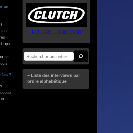
er un
is
n’ont
CLUTCH – mars 2003
très
dit que
ur ne
Rechercher
ucis.
rnées ?
– Liste des interviews par
ordre alphabétique
es
eaucoup
 et