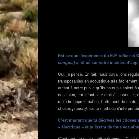
Est-ce que l’expérience du E.P. « Basket 
compos]
a influé sur votre manière d’app
Oui, je pense. En fait, nous travaillons régu
transposables en acoustique très facilement.
autant à notre public qu’ils nous plaisaient 
concision, car il faut aller droit à l’essenti
moindre approximation, frottement de corde ou
choses
[sourire].
Cette méthode d’interpréta
C’est marrant que tu décrives les choses a
« électrique » et puissant de tous vos a
C’est vrai, ça peut paraître étrange… C’est 