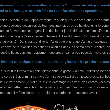
tu nous donner des nouvelles de ta santé ? Tu avais été obligé d’annul
and tu as découvert ce problème au cou nécessitant une opération…
ales, derrière le cou, apparemment il y avait quelque chose que je me traîna
e que quelques décennies de tournées intensives et de headbanging forcené 
mencé à avoir une petite gêne l’an dernier, et j’ai décidé de consulter. J’ai eu 
ortant que ce que j’avais pensé initialement. Les docteurs m’ont quand même 
ale au plus tôt. Dans ces conditions, j’ai estimé plus sage d’annuler quelques
 essayé de re-planifier les concerts annulés dans les semaines suivantes, po
 récupéré beaucoup plus rapidement que prévu, ça n’a pas posé de trop gros so
bien est-ce quelque chose qui pourrait te gêner sur les prochaines tou
J’ai subi une intervention chirurgicale dans la gorge. Comme il fallait passer d
le corps médical m’a informé qu’un risque existait à ce niveau précis, j’ai b
nt. Heureusement, je n’ai subi aucun dommage au niveau des cordes vocales
it avant cette intervention. Je ne sens quasiment plus rien, il semble que le
iterai quand même d’être trop stupide et bourrin sur scène dorénavant…