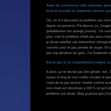
Avant de commencer cette interview, peux-
bout de tournée en septembre dernier qu
Oui, on m’a découvert un problème aux cervic
depuis ma jeunesse. Par-dessus ça, j’imagin
probablement rien arrangé
[sourire]
. J’ai com
peur, mais le problème n’était pas aussi imp
je devais planifier une intervention chirurgic
concerts pour ne pas prendre de risque. On a
pas trop pénaliser les gens. J’ai finalement
Est-ce que tu es complètement soigné, ou 
A priori, ça ne devrait pas être gênant, non. 
tuyaux le long de mes cordes vocales et que 
craint de ne pas pouvoir chanter comme ava
mon chant est désormais à 100 % tel qu’il éta
problème soit résolu. Mais je pense que j’év