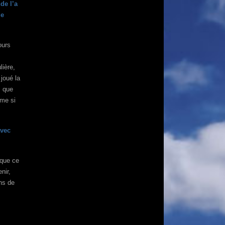
de l’a
de
ours
lière,
 joué la
s que
ême si
avec
 que ce
nir,
ans de