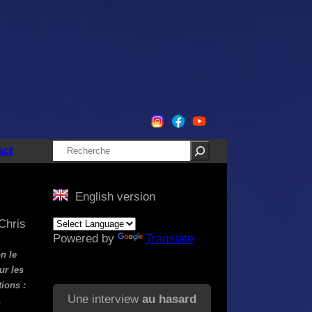
Rechercher
act
English version
Chris
Powered by
Translate
n le
ur les
tions :
Une interview
au hasard
.