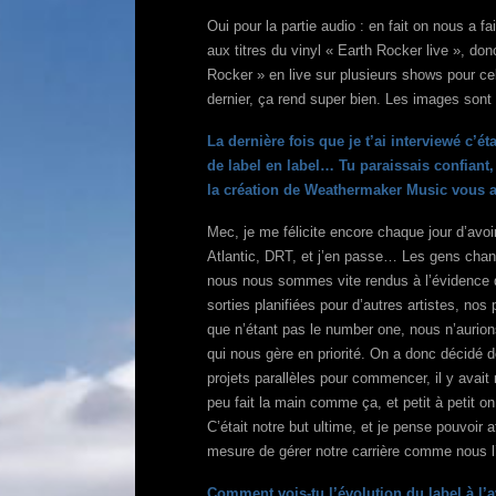
Oui pour la partie audio : en fait on nous a f
aux titres du vinyl « Earth Rocker live », do
Rocker » en live sur plusieurs shows pour ce
dernier, ça rend super bien. Les images sont
La dernière fois que je t’ai interviewé c’éta
de label en label… Tu paraissais confiant,
la création de Weathermaker Music vous a a
Mec, je me félicite encore chaque jour d’avo
Atlantic, DRT, et j’en passe… Les gens chang
nous nous sommes vite rendus à l’évidence qu
sorties planifiées pour d’autres artistes, no
que n’étant pas le number one, nous n’aurion
qui nous gère en priorité. On a donc décidé
projets parallèles pour commencer, il y avait
peu fait la main comme ça, et petit à petit on 
C’était notre but ultime, et je pense pouvoir
mesure de gérer notre carrière comme nous l
Comment vois-tu l’évolution du label à l’a