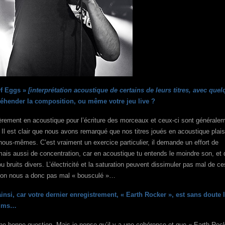
Of Eggs »
[interprétation acoustique de certains de leurs titres, avec que
réhender la composition, ou même votre jeu live ?
lièrement en acoustique pour l’écriture des morceaux et ceux-ci sont générale
 Il est clair que nous avons remarqué que nos titres joués en acoustique plais
à nous-mêmes. C’est vraiment un exercice particulier, il demande un effort de
el, mais aussi de concentration, car en acoustique tu entends le moindre son, et 
 bruits divers. L’électricité et la saturation peuvent dissimuler pas mal de ce
tion nous a donc pas mal « bousculé »…
insi, car votre dernier enregistrement, « Earth Rocker », est sans doute 
lbums…
une bonne question. Mais je pense qu’il y a une cohérence et que « Earth Roc