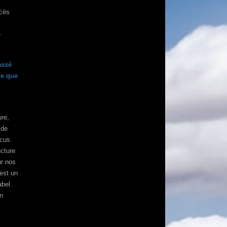
ccès
e
assé
ce que
ure,
 de
ncus
ucture
ur nos
’est un
abel.
en