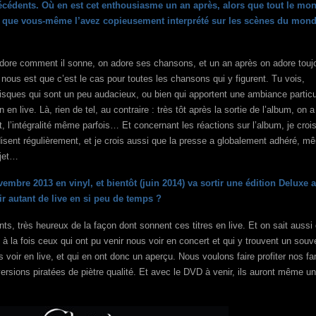
cédents. Où en est cet enthousiasme un an après, alors que tout le mon
 et que vous-même l’avez copieusement interprété sur les scènes du mon
dore comment il sonne, on adore ses chansons, et un an après on adore touj
r nous est que c’est le cas pour toutes les chansons qui y figurent. Tu vois,
disques qui sont un peu audacieux, ou bien qui apportent une ambiance particu
 live. Là, rien de tel, au contraire : très tôt après la sortie de l’album, on a
t, l’intégralité même parfois… Et concernant les réactions sur l’album, je croi
isent régulièrement, et je crois aussi que la presse a globalement adhéré, m
ujet…
vembre 2013 en vinyl, et bientôt (juin 2014) va sortir une édition Deluxe 
r autant de live en si peu de temps ?
ts, très heureux de la façon dont sonnent ces titres en live. Et on sait aussi
à la fois ceux qui ont pu venir nous voir en concert et qui y trouvent un souve
voir en live, et qui en ont donc un aperçu. Nous voulons faire profiter nos f
versions piratées de piètre qualité. Et avec le DVD à venir, ils auront même un