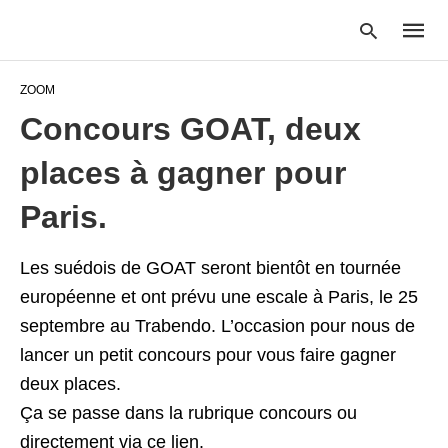
ZOOM
Concours GOAT, deux
Type
places à gagner pour
your
searc
query
Paris.
and
hit
enter:
Les suédois de GOAT seront bientôt en tournée
européenne et ont prévu une escale à Paris, le 25
septembre au Trabendo. L’occasion pour nous de
lancer un petit concours pour vous faire gagner
deux places.
Ça se passe dans la rubrique concours ou
directement via ce
lien
.