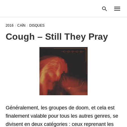
2016
CAÏN
DISQUES
Cough – Still They Pray
Type
your
searc
query
and
hit
enter:
Généralement, les groupes de doom, et cela est
finalement valable pour tous les autres genres, se
divisent en deux catégories : ceux reprenant les