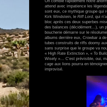
On comble rapidement notre anormal
attend avec impatience les légend
sont eux, ce mythique groupe qui r
Kirk Windstein, le
Riff Lord
, qui n’
bloc après ces deux superbes mise
des balances (décidément…), un pe
boucherie démarre sur le résolume
albums derrière eux, Crowbar a de 
tubes construits de riffs doomy au
sans surprise que le groupe va nous
« High Rate Extinction », « To Bui
Wisely »… C’est prévisible, oui, mai
cage aux lions pourra en témoigne
improvisé.