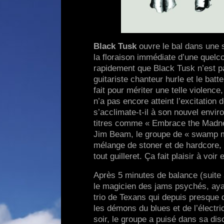
Black Tusk
ouvre le bal dans une s
la floraison immédiate d’une quel
rapidement que Black Tusk n’est p
guitariste chanteur hurle et le bat
fait pour mériter une telle violenc
n’a pas encore atteint l’excitation 
s’acclimate-t-il à son nouvel envir
titres comme « Embrace the Madne
Jim Beam, le groupe de « swamp me
mélange de stoner et de hardcore, 
tout guilleret. Ça fait plaisir à voir
Après 5 minutes de balance (suite
le magicien des jams psychés, ayan
trio de Texans qui depuis presque 
les démons du blues et de l’électri
soir, le groupe a puisé dans sa di