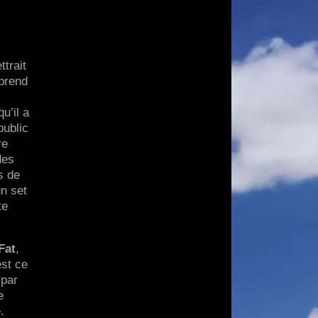
trait
mprend
u’il a
public
re
des
s de
n set
te
Fat
,
est ce
 par
e
.