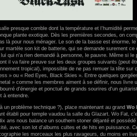
alle presque comble dont la température et l’humidité permet
conque plante exotique. Dès les premières secondes, on co
as là pour nous ménager. Le son de la basse est énorme, le
teur martèle son kit de batterie, qui se demande surement ce q
e, lui qui n’a rien demandé à personne, le pauvre. Même si le 
dont il va faire preuve sur les deux groupes suivants (peut êt
onnement tropical), impossible de ne pas remuer la tête sur 
ss » ou « Red Eyes, Black Skies ». Entre quelques gorgée
tal » comme les membres aiment à se définir, nous livre u
bourré d’énergie et ponctué de grands sourires d’un guitaris
 et à entendre.
 à un problème technique ?), place maintenant au grand
Wo 
t établi pour temple vaudou la salle du Glazart. Wo Fat, c’
dix ans nous balance un southern stoner déjanté et possédé
cité, avec son lot d’albums cultes et de hits en puissance. C
scographie les morceaux les plus ravageurs, du moins en live