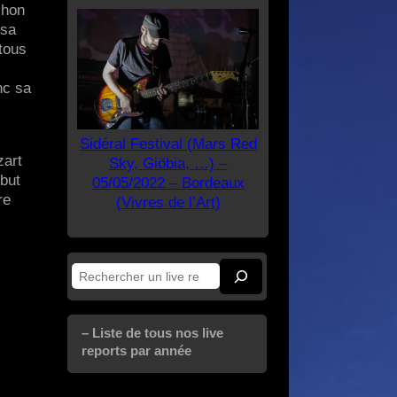
chon
 sa
tous
nc sa
Sidéral Festival (Mars Red
zart
Sky, Giöbia, …) –
ébut
05/05/2022 – Bordeaux
re
(Vivres de l’Art)
Rechercher
– Liste de tous nos live
reports par année