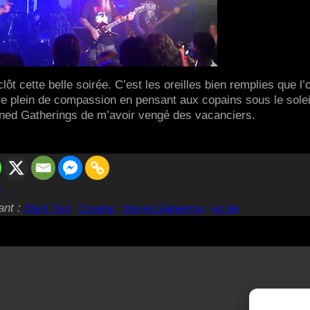
lôt cette belle soirée. C’est les oreilles bien remplies que l’
rire plein de compassion en pensant aux copains sous le solei
toned Gatherings de m’avoir vengé des vacanciers.
n
ant :
Black Tusk
Crowbar
Stoned Gatherings
wo fat