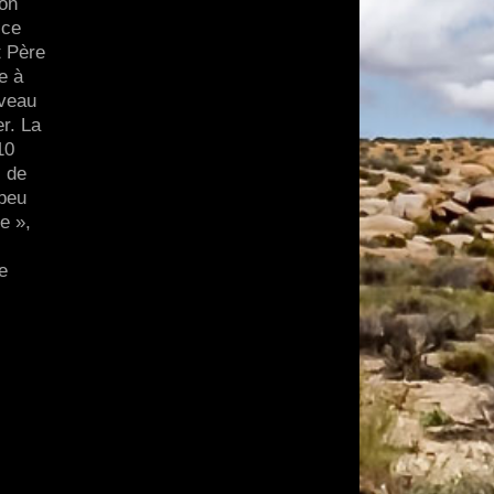
 on
 ce
t Père
e à
uveau
r. La
10
s de
 peu
e »,
e