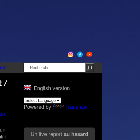
Rechercher
act
 /
English version
Powered by
Translate
ïn
 un
Un live report
au hasard
lin.