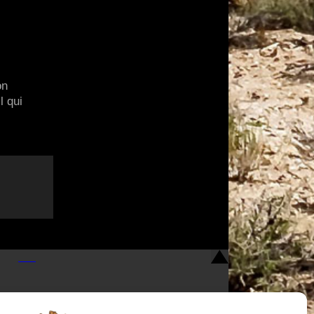
on
l qui