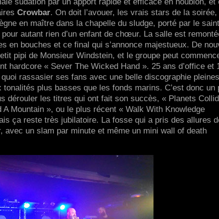
e sudation par un apport rapide et efficace en houblon, et
aires
Crowbar
. On doit l’avouer, les vrais stars de la soirée,
ègne en maître dans la chapelle du sludge, porté par le sain
a pour autant rien d’un enfant de chœur. La salle est remonté
s en bouches et ce final qui s’annonce majestueux. De no
tit pipi de Monsieur Windstein, et le groupe peut commence
nt hardcore « Sever The Wicked Hand ». 25 ans d’office et 
quoi rassasier ses fans avec une belle discographie pleine
x tonalités plus basses que les fonds marins. C’est donc un
 dérouler les titres qui ont fait son succès, « Planets Collid
ld A Mountain », ou le plus récent « Walk With Knowledge
s ça reste très jubilatoire. La fosse qui a pris des allures d
r, avec un slam par minute et même un mini wall of death