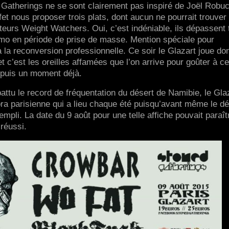
 Gatherings ne se sont clairement pas inspiré de Joël Robu
ffet nous proposer trois plats, dont aucun ne pourrait trouver
urs Weight Watchers. Oui, c’est indéniable, ils dépassent 
umo en période de prise de masse. Mention spéciale pour
 la reconversion professionnelle. Ce soir le Glazart joue do
t c’est les oreilles affamées que l’on arrive pour goûter à ce
depuis un moment déjà.
battu le record de fréquentation du désert de Namibie, le Gla
ora parisienne qui a lieu chaque été puisqu’avant même le d
 rempli. La date du 9 août pour une telle affiche pouvait paraît
 réussi.