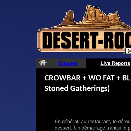
Aller
au
contenu
Disques
Live Reports
CROWBAR + WO FAT + BLAC
Stoned Gatherings)
En général, au restaurant, le dérou
dessert. Un démarrage tranquille p