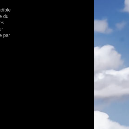
udible
e du
res
er
e par