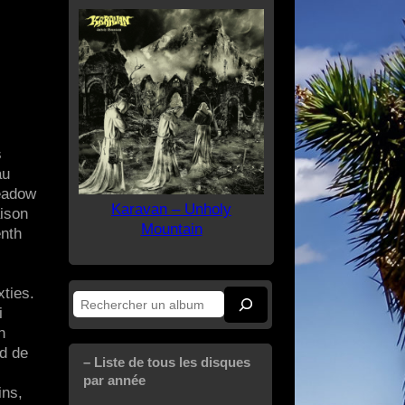
s
au
Meadow
Karavan – Unholy
ison
Mountain
enth
xties.
Rechercher
i
n
nd de
– Liste de tous les disques
par année
ins,