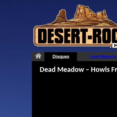
Aller
au
contenu
Disques
Live Reports
Dead Meadow – Howls Fr