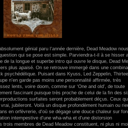
bsolument génial paru l’année dernière, Dead Meadow nou
uestion qui se pose est simple. Parviendra-t-il à se hisser 
e de la longue et superbe intro qui ouvre le disque, Dead 
vers plus apaisé. On se retrouve immergé dans une combina
ck psychédélique. Puisant dans Kyuss, Led Zeppelin, Thirte
oupe n’en garde pas moins une personnalité affirmée, très
assez lents, voire doom, comme sur ‘One and old’, de toute
lement fascinant puisque très proche de celui de la fin des si
erproductions surfaites seront probablement déçus. Ceux qu
vrai, jubileront. Voilà un disque profondément humain ou rie
sans en orfèvrerie, d’où se dégage une douce chaleur sur fo
sation intempestive d’une wha-wha et d’une distorsion
 les trois membres de Dead Meadow constituent, ni plus ni mo