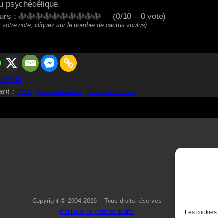
au psychédélique.
eurs :
(0/10 – 0 vote)
 votre note, cliquez sur le nombre de cactus voulus)
herfab
ant :
2001
Dead Meadow
Tolotta Records
Copyright © 2004-2026 – Tous droits réservés
Politique de confidentialité
Les cookies 