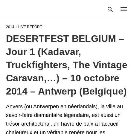
2014
LIVE REPORT
DESERTFEST BELGIUM –
Type
Jour 1 (Kadavar,
your
searc
query
Truckfighters, The Vintage
and
hit
Caravan,…) – 10 octobre
enter:
2014 – Antwerp (Belgique)
Anvers (ou Antwerpen en néerlandais), la ville au
savoir-faire diamantaire légendaire, est aussi un
trésor architectural, un havre de paix à l’accueil
chaleureux et un véritable repère pour les