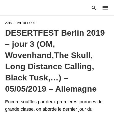
2019
LIVE REPORT
DESERTFEST Berlin 2019
Type
– jour 3 (OM,
your
searc
query
Wovenhand,The Skull,
and
hit
Long Distance Calling,
enter:
Black Tusk,…) –
05/05/2019 – Allemagne
Encore soufflés par deux premières journées de
grande classe, on aborde le dernier jour du