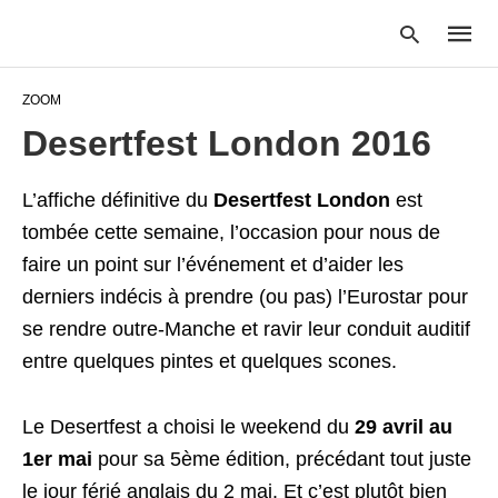
ZOOM
Desertfest London 2016
Type
your
L’affiche définitive du
Desertfest London
est
searc
query
tombée cette semaine, l’occasion pour nous de
and
faire un point sur l’événement et d’aider les
hit
enter:
derniers indécis à prendre (ou pas) l’Eurostar pour
se rendre outre-Manche et ravir leur conduit auditif
entre quelques pintes et quelques scones.
Le Desertfest a choisi le weekend du
29 avril au
1er mai
pour sa 5ème édition, précédant tout juste
le jour férié anglais du 2 mai. Et c’est plutôt bien