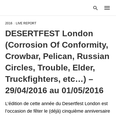
2016
LIVE REPORT
DESERTFEST London
Type
(Corrosion Of Conformity,
your
searc
query
Crowbar, Pelican, Russian
and
hit
Circles, Trouble, Elder,
enter:
Truckfighters, etc…) –
29/04/2016 au 01/05/2016
L’édition de cette année du Desertfest London est
l’occasion de fêter le (déjà) cinquième anniversaire