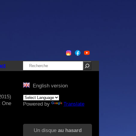
Rechercher
act
English version
2015)
t One
Powered by
Translate
Un disque
au hasard