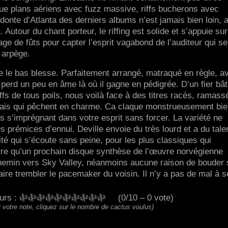
gue plans aériens avec fuzz massive, riffs bucherons avec
onte d’Atlanta des derniers albums n’est jamais bien loin, 
. Autour du chant porteur, le riffing est solide et s’appuie sur
age de fûts pour capter l’esprit vagabond de l’auditeur qui se
 arpège.
e le bas blesse. Parfaitement arrangé, matraqué en règle, a
 perd un peu en âme là où il gagne en pédigrée. D’un fier bâ
iffs de tous poils, nous voilà face à des titres racés, ramass
mais qui pêchent en charme. Ca claque monstrueusement bi
s s’imprégnant dans votre esprit sans forcer. La variété ne
 prémices d’ennui. Deville envoie du très lourd et a du tale
té qui s’écoute sans peine, pour les plus classiques qui
être qu’un prochain disque synthèse de l’œuvre norvégienne
 chemin vers Sky Valley, néanmoins aucune raison de bouder
faire trembler le pacemaker du voisin. Il n’y a pas de mal à s
eurs :
(0/10 – 0 vote)
 votre note, cliquez sur le nombre de cactus voulus)