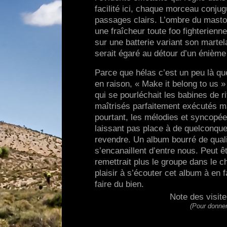
facilité ici, chaque morceau conju
passages clairs. L’ombre du mastod
une fraîcheur toute foo fighterienne
sur une batterie variant son martel
serait égaré au détour d’un énième
Parce que hélas c’est un peu là qu
en raison, « Make it belong to us »
qui se pourléchait les babines de r
maîtrisés parfaitement exécutés 
pourtant, les mélodies et syncopée
laissant pas place à de quelconques
revendre. Un album bourré de quali
s’encanaillent d’entre nous. Peut 
remettrait plus le groupe dans le
plaisir à s’écouter cet album à en 
faire du bien.
Note des visit
(Pour donner