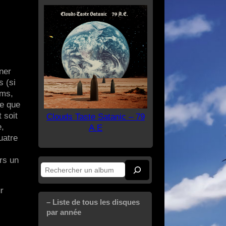
ner
s (si
ums,
ce que
 soit
Clouds Taste Satanic – 79
e,
A.E
uatre
ers un
Rechercher
r
– Liste de tous les disques
par année