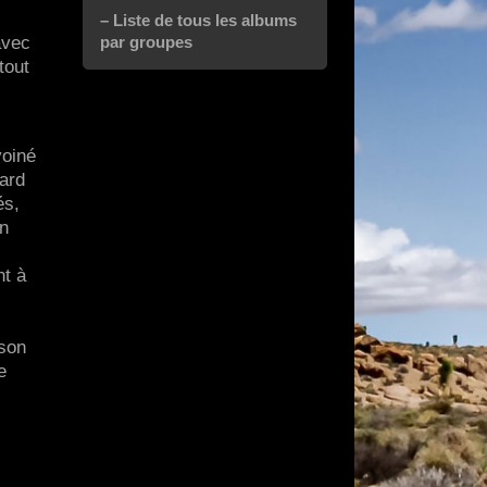
– Liste de tous les albums
par groupes
avec
tout
voiné
tard
és,
en
nt à
 son
e