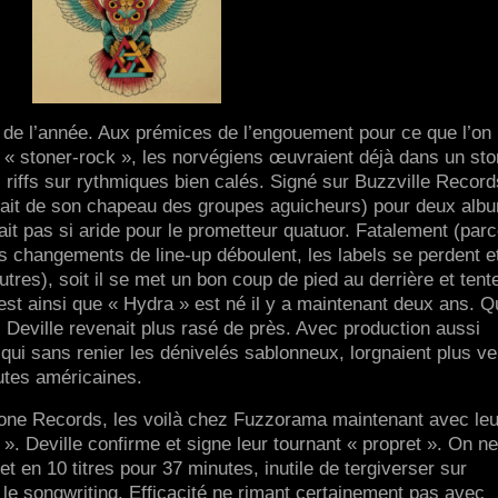
x de l’année. Aux prémices de l’engouement pour ce que l’on
 « stoner-rock », les norvégiens œuvraient déjà dans un sto
 riffs sur rythmiques bien calés. Signé sur Buzzville Record
ortait de son chapeau des groupes aguicheurs) pour deux alb
ait pas si aride pour le prometteur quatuor. Fatalement (par
des changements de line-up déboulent, les labels se perdent et
tres), soit il se met un bon coup de pied au derrière et tent
’est ainsi que « Hydra » est né il y a maintenant deux ans. Q
 Deville revenait plus rasé de près. Avec production aussi
 qui sans renier les dénivelés sablonneux, lorgnaient plus v
utes américaines.
one Records, les voilà chez Fuzzorama maintenant avec leu
». Deville confirme et signe leur tournant « propret ». On ne
 en 10 titres pour 37 minutes, inutile de tergiverser sur
s le songwriting. Efficacité ne rimant certainement pas avec