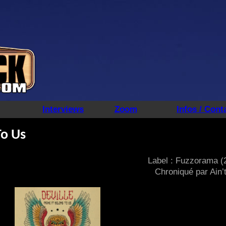
Interviews
Zoom
Infos / Cont
To Us
Label : Fuzzorama (
Chroniqué par Ain’