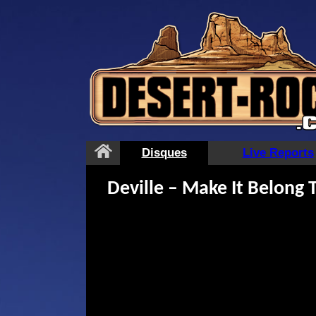
Aller
au
contenu
Disques
Live Reports
Deville – Make It Belong 