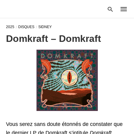
2025
DISQUES
SIDNEY
Domkraft – Domkraft
Type
your
searc
query
and
hit
enter:
Vous serez sans doute étonnés de constater que
le dernier LP de Domkraft s’intitule
Domkraft
,