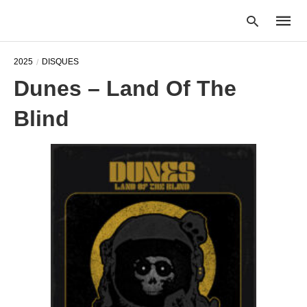
2025
DISQUES
Dunes – Land Of The
Type
Blind
your
searc
query
and
hit
enter: