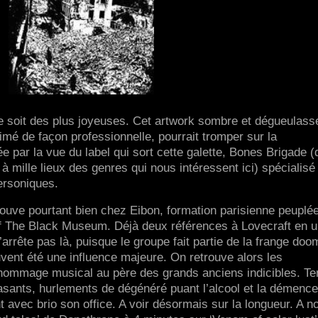
e soit des plus joyeuses. Cet artwork sombre et dégueulass
primé de façon professionnelle, pourrait tromper sur la
 par la vue du label qui sort cette galette, Bones Brigade (
 à mille lieux des genres qui nous intéressent ici) spécialis
ersoniques.
trouve pourtant bien chez Eibon, formation parisienne peuplé
 The Black Museum. Déjà deux références à Lovecraft en 
’arrête pas là, puisque le groupe fait partie de la frange doo
uvent été une influence majeure. On retrouve alors les
 hommage musical au père des grands anciens indicibles. T
crasants, hurlements de dégénéré puant l’alcool et la démenc
 avec brio son office. A voir désormais sur la longueur. A no