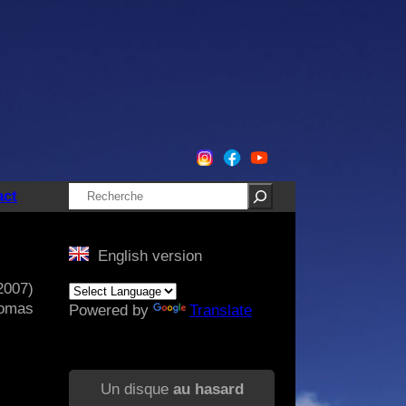
Rechercher
act
English version
2007)
homas
Powered by
Translate
Un disque
au hasard