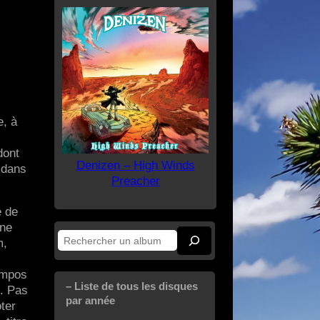
e, à
dont
Denizen – High Winds
é dans
Preacher
e de
une
m,
Rechercher
empos
– Liste de tous les disques
e. Pas
par année
ter