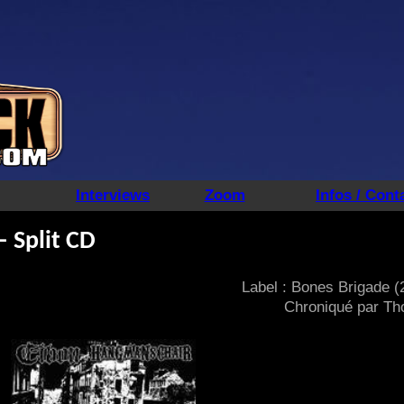
Interviews
Zoom
Infos / Cont
 Split CD
Label : Bones Brigade (
Chroniqué par T