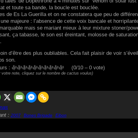
 tales’ de Dopethrone à 4 minutes sur ‘Venom of solar lust’,
t et toute sa bande, la boucle est bouclée.
s de Es La Guerilla et on ne constatera que peu de différe
 une majeure : l’absence de cette voix bancale et horripilant
marquable mais se mariant mieux à leur mixture stoner/pow
sant, ça tabasse, le son est éreintant, molosse de saturation
.
n d’être des plus oubliables. Cela fait plaisir de voir s’éveil
os son.
eurs :
(0/10 – 0 vote)
 votre note, cliquez sur le nombre de cactus voulus)
mas
ant :
2007
Bones Brigade
Eibon