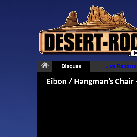
Aller
au
contenu
Disques
Live Reports
Eibon / Hangman’s Chair –