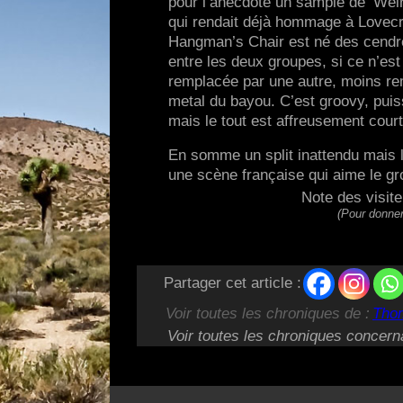
pour l’anecdote un sample de ‘Weird
qui rendait déjà hommage à Lovecra
Hangman’s Chair est né des cendre
entre les deux groupes, si ce n’est
remplacée par une autre, moins re
metal du bayou. C’est groovy, puis
mais le tout est affreusement court
En somme un split inattendu mais loi
une scène française qui aime le gr
Note des visit
(Pour donner
Partager cet article :
Voir toutes les chroniques de :
Tho
Voir toutes les chroniques concern