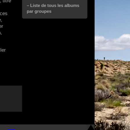
 titre
– Liste de tous les albums
par groupes
nces
e,
er
,
ler