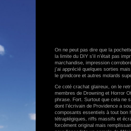
On ne peut pas dire que la pochett
la limite du DIY s’il n’était pas im
marchandise, impression corroborée
j’ai apprécié quelques sorties mais
le grindcore et autres molards sup
Ce coté crachat glaireux, on le re
membres de Drowning et Horror Of
phrase. Fort. Surtout que cela ne s
dont l’écrivain de Providence a so
composants essentiels à tout bon
tétraplégiques, riffs massifs et é
forcément original mais remplissant