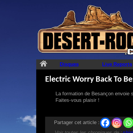
Aller
au
contenu
Disques
Live Reports
Electric Worry Back To B
La formation de Besançon envoie s
Faites-vous plaisir !
Partager cet article :
Voir toutes les chroniques de :
shin