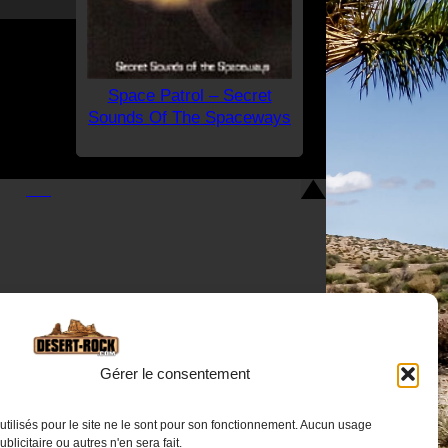
Space Patrol – Secret
Sounds Of The Spaceways
Gérer le consentement
Nous contacter
utilisés pour le site ne le sont pour son fonctionnement. Aucun usage
publicitaire ou autres n'en sera fait.