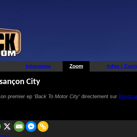
Interviews
Zoom
Infos / Cont
esançon City
on premier ep ‘
Back To Motor City
‘ directement sur
Bandca
kibo