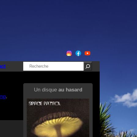
Rechercher
act
Un disque
au hasard
mp
.