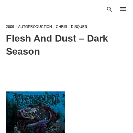
2009
AUTOPRODUCTION
CHRIS
DISQUES
Flesh And Dust – Dark
Type
Season
your
searc
query
and
hit
enter: