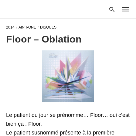
2014
AIN'T-ONE
DISQUES
Floor – Oblation
Type
your
searc
query
and
hit
enter:
Le patient du jour se prénomme… Floor… oui c’est
bien ça : Floor.
Le patient susnommé présente à la première