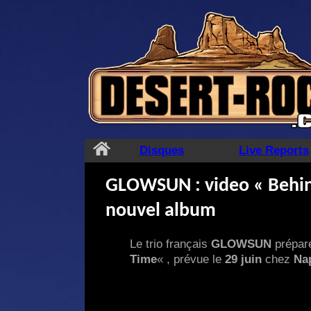
Aller
au
contenu
Disques
Live Reports
GLOWSUN : video « Behind
nouvel album
Le trio français
GLOWSUN
prépare
Time
« , prévue le
29 juin
chez
Na