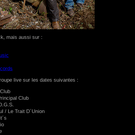
k, mais aussi sur :
usic
cords
roupe live sur les dates suivantes :
 Club
rincipal Club
O.G.S.
l / Le Trait D´Union
t´s
io
e