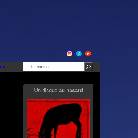
Rechercher
act
Un disque
au hasard