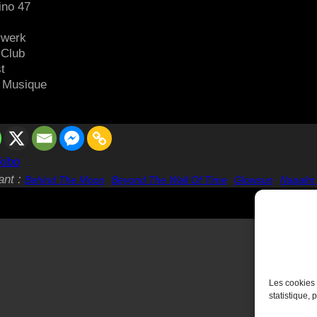
ino 47
rwerk
 Club
t
a Musique
kibo
ant :
Behind The Moon
Beyond The Wall Of Time
Glowsun
Napalm
Les cookies 
statistique, 