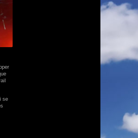
pper
que
ail
i se
os