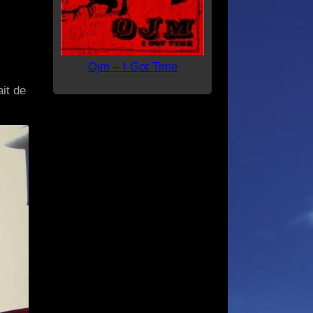
Ojm – I Got Time
it de