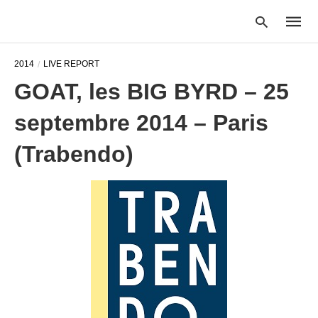
2014
LIVE REPORT
GOAT, les BIG BYRD – 25
Type
septembre 2014 – Paris
your
searc
query
(Trabendo)
and
hit
enter: