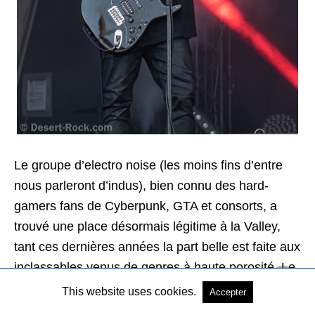
Le groupe d’electro noise (les moins fins d’entre
nous parleront d’indus), bien connu des hard-
gamers fans de Cyberpunk, GTA et consorts, a
trouvé une place désormais légitime à la Valley,
tant ces dernières années la part belle est faite aux
inclassables venus de genres à haute porosité. Le
metal de Health, on l’a dit, est certes électro, mais
This website uses cookies.
Accepter
n’est bruitiste qu’en de rares occasions,