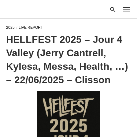
2025
LIVE REPORT
HELLFEST 2025 – Jour 4
Type
Valley (Jerry Cantrell,
your
searc
query
Kylesa, Messa, Health, …)
and
hit
– 22/06/2025 – Clisson
enter: