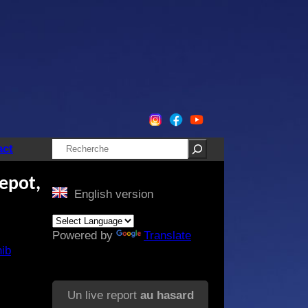
Rechercher
act
epot,
English version
Powered by
Translate
ib
Un live report
au hasard