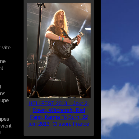
 vite
une
nt
t
ans
oupe
HELLFEST 2013 – Jour 2,
Down, Witchcraft, Red
Fang, Karma To Burn, 22
upes
juin 2013, Clisson, France
vient
n