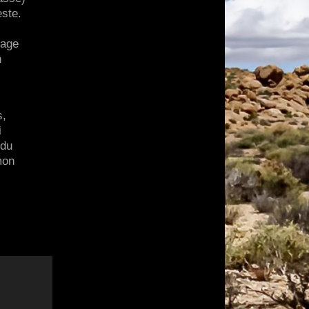
este.
tage
n
s,
i
 du
mon