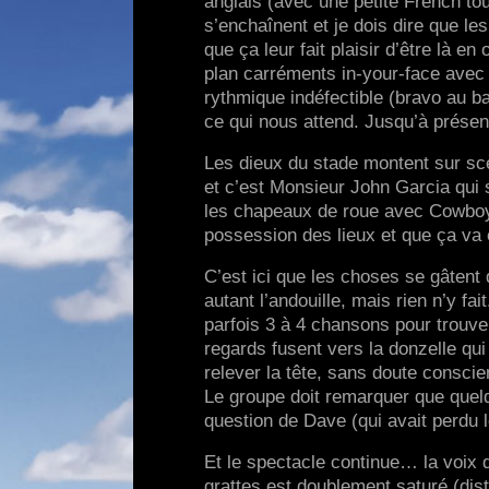
anglais (avec une petite French tou
s’enchaînent et je dois dire que le
que ça leur fait plaisir d’être là 
plan carréments in-your-face avec
rythmique indéfectible (bravo au ba
ce qui nous attend. Jusqu’à présent,
Les dieux du stade montent sur sc
et c’est Monsieur John Garcia qui 
les chapeaux de roue avec Cowboys 
possession des lieux et que ça va
C’est ici que les choses se gâtent 
autant l’andouille, mais rien n’y fa
parfois 3 à 4 chansons pour trouver
regards fusent vers la donzelle qui
relever la tête, sans doute conscie
Le groupe doit remarquer que quelq
question de Dave (qui avait perdu l
Et le spectacle continue… la voix 
grattes est doublement saturé (dis