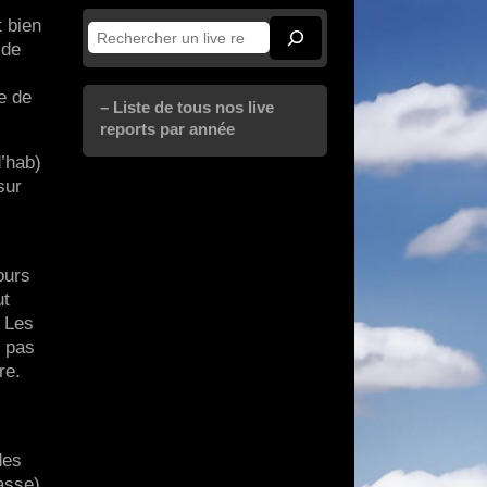
t bien
Rechercher
 de
e de
– Liste de tous nos live
reports par année
’hab)
sur
ours
ut
. Les
e pas
re.
des
asse)