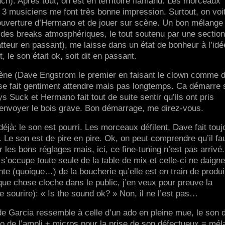
ch). Après tout, on est en territoire flamand. Les morceaux
s 3 musiciens me font très bonne impression. Surtout, on voi
en ouverture d’Hermano et de jouer sur scène. Un bon mélange
 des breaks atmosphériques, le tout soutenu par une section
tteur en passant), me laisse dans un état de bonheur à l’idé
 le son était ok, soit dit en passant.
ène (Dave Engstrom le premier en faisant le clown comme d
se fait gentiment attendre mais pas longtemps. Ca démarre 
Suck et Hermano fait tout de suite sentir qu’ils ont pris
 envoyer le bois grave. Bon démarrage, me direz-vous.
déjà: le son est pourri. Les morceaux défilent, Dave fait touj
it. Le son est de pire en pire. Ok, on peut comprendre qu’il fa
 les bons réglages mais, ici, ce fine-tuning n’est pas arrivé
 s’occupe toute seule de la table de mix et celle-ci ne daign
nte (quoique…) de la boucherie qu’elle est en train de produi
ue chose cloche dans le public, j’en veux pour preuve la
e sourire): « Is the sound ok? » Non, il ne l’est pas…
de Garcia ressemble à celle d’un ado en pleine mue, le son 
to de l’ampli + micros pour la prise de son défectueux = mél