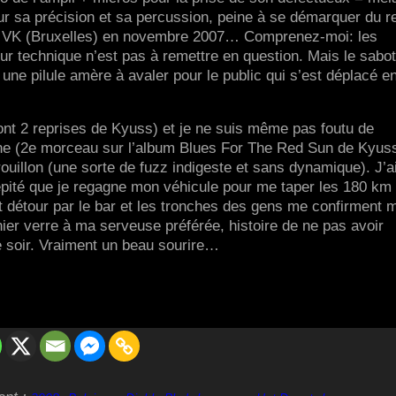
ur sa précision et sa percussion, peine à se démarquer du r
 du VK (Bruxelles) en novembre 2007… Comprenez-moi: les
ur technique n’est pas à remettre en question. Mais le sabo
st une pilule amère à avaler pour le public qui s’est déplacé e
ont 2 reprises de Kyuss) et je ne suis même pas foutu de
ine (2e morceau sur l’album Blues For The Red Sun de Kyus
brouillon (une sorte de fuzz indigeste et sans dynamique). J’a
dépité que je regagne mon véhicule pour me taper les 180 km
t détour par le bar et les tronches des gens me confirment 
er verre à ma serveuse préférée, histoire de ne pas avoir
soir. Vraiment un beau sourire…