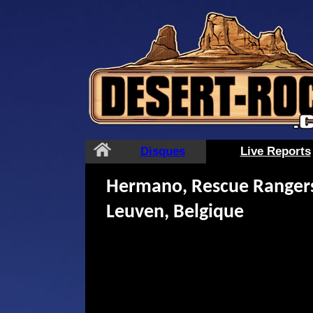
Aller
au
contenu
Disques
Live Reports
Hermano, Rescue Rangers
Leuven, Belgique