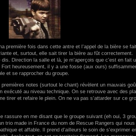
a première fois dans cette antre et l’appel de la bière se fait
iante et, surtout, elle sait tirer la bière au fût correctement.
is. Direction la salle et là, je m’aperçois que c’est en fait 
s. Fort heureusement, il y a une fosse (aux ours) suffisamme
ple et se rapprocher du groupe.
 premières notes (surtout le chant) révèlent un mauvais goû
en exécuté au niveau technique. On se retrouve avec des pl
 me tirer et refaire le plein. On ne va pas s’attarder sur ce gr
e rassure en me disant que le groupe suivant (eh oui, 3 gro
est un trio made in France du nom de Rescue Rangers qui nous 
thique et affable. Il prend d’ailleurs le soin de s’exprimer e