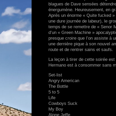
blagues de Dave sensées détendre 
énergumène. Heureusement, en gran
Après un énorme « Quite fucked » (
une dure journée de labeur), le gr
temps de se remettre de « Senor 
d’un « Green Machine » apocalyptiq
presque croire que l’on assiste à 
une dernière pique à son nouvel am
route et de rentrer sains et saufs.
La leçon à tirer de cette soirée es
Hermano est à consommer sans m
Set-list
Angry American
The Bottle
5 to 5
Life
Cowboys Suck
My Boy
Alone Jeffe