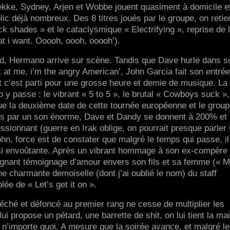
kke, Sydney, Arjen et Wobbe jouent quasiment à domicile e
lic déjà nombreux. Des 8 titres joués par le groupe, on retie
ack shades » et le cataclysmique « Electrifying », reprise de 
at i want. Ooooh, oooh, ooooh’).
ard, Hermano arrive sur scène. Tandis que Dave hurle dans s
k at me, i’m the angry American’, John Garcia fait son entré
 c’est parti pour une grosse heure et demie de musique. La
o y passe : le vibrant « 5 to 5 », le brutal « Cowboys suck »
que la deuxième date de cette tournée européenne et le group
vis par un son énorme, Dave et Dandy se donnent à 200% et 
sionnant (guerre en Irak oblige, on pourrait presque parler 
ohn, force est de constater que malgré le temps qui passe, il
ssi envoûtante. Après un vibrant hommage à son ex-compère
oignant témoignage d’amour envers son fils et sa femme (« 
ne charmante demoiselle (dont j’ai oublié le nom) du staff
ée de « Let’s get it on ».
éché et défoncé au premier rang ne cesse de multiplier les
i propose un pétard, une barrette de shit, on lui tient la ma
nd n’importe quoi. A mesure que la soirée avance, et malgré l