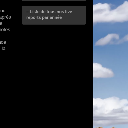
out.
– Liste de tous nos live
 après
reports par année
le
notes
nce
 la