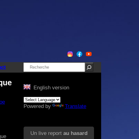
Rechercher
act
ique
English version
pe
Powered by
Translate
Un live report
au hasard
que