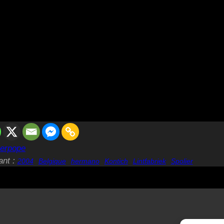
erpope
ant :
2004
Belgique
hermano
Kontich
Lintfabriek
Spolier