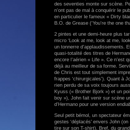
des seventies monte sur scène. Pe
n’ont pas de mal à conquérir le pub
en particulier le fameux « Dirty bl
B.O. de Grease (‘You’re the one th
2 pintes et une demi-heure plus t
micro ‘Look at me, look at me, loo
un tonnerre d’applaudissements. Et
quasi-totalité des titres de Herman
encore l’aérien « Life ». Ce n’est 
déjà au meilleur de sa forme. Ser
de Chris est tout simplement impres
frappes ‘chirurgicales’). Quant à J
rien perdu de sa voix toujours au
Kyuss (« Brother Bjork ») et un p
boy »), John fait venir sur scène u
d’Hermano pour une version endiabl
Seul petit bémol, un spectateur ém
gestes ‘déplacés’ envers John (on lu
tire sur son T-shirt). Bref, du gra