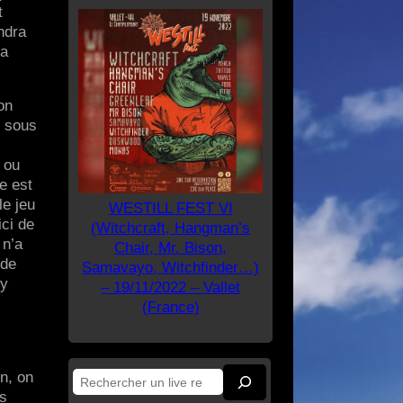
t
ndra
la
on
e sous
, ou
e est
le jeu
WESTILL FEST VI
ici de
(Witchcraft, Hangman’s
 n’a
Chair, Mr. Bison,
 de
Samavayo, Witchfinder…)
My
– 19/11/2022 – Vallet
(France)
in, on
Rechercher
es