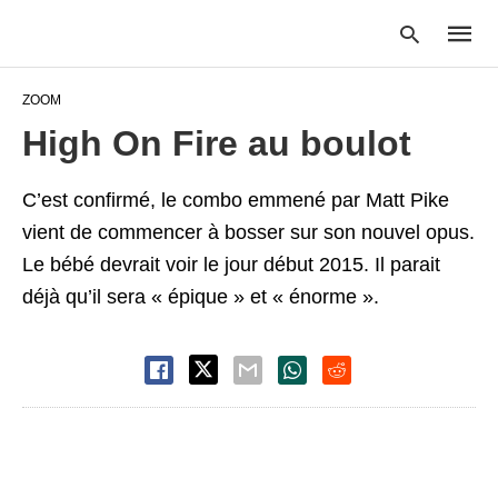
ZOOM
High On Fire au boulot
Type
your
C’est confirmé, le combo emmené par Matt Pike
searc
query
vient de commencer à bosser sur son nouvel opus.
and
Le bébé devrait voir le jour début 2015. Il parait
hit
enter:
déjà qu’il sera « épique » et « énorme ».