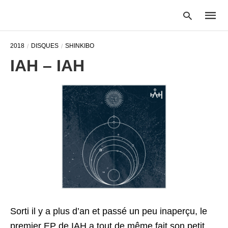
2018
DISQUES
SHINKIBO
IAH – IAH
Type
your
searc
query
and
hit
enter:
Sorti il y a plus d’an et passé un peu inaperçu, le
premier EP de IAH a tout de même fait son petit