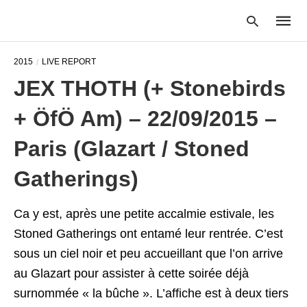
2015
LIVE REPORT
JEX THOTH (+ Stonebirds
Type
+ ÖfÖ Am) – 22/09/2015 –
your
searc
query
Paris (Glazart / Stoned
and
hit
Gatherings)
enter:
Ca y est, après une petite accalmie estivale, les
Stoned Gatherings ont entamé leur rentrée. C’est
sous un ciel noir et peu accueillant que l’on arrive
au Glazart pour assister à cette soirée déjà
surnommée « la bûche ». L’affiche est à deux tiers