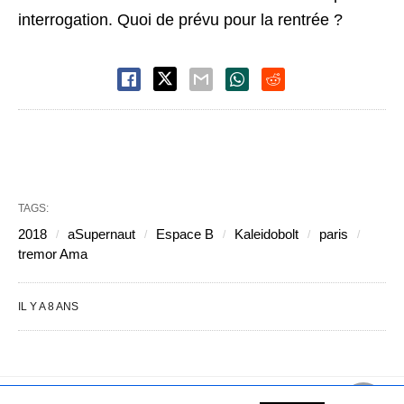
interrogation. Quoi de prévu pour la rentrée ?
TAGS:
2018
aSupernaut
Espace B
Kaleidobolt
paris
tremor Ama
IL Y A 8 ANS