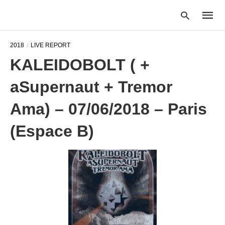
2018
LIVE REPORT
KALEIDOBOLT ( +
Type
aSupernaut + Tremor
your
searc
query
Ama) – 07/06/2018 – Paris
and
hit
(Espace B)
enter: