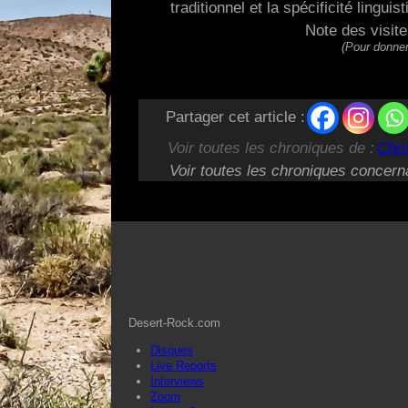
traditionnel et la spécificité linguis
Note des visit
(Pour donner
Partager cet article :
Voir toutes les chroniques de :
Chri
Voir toutes les chroniques concern
Desert-Rock.com
Disques
Live Reports
Interviews
Zoom