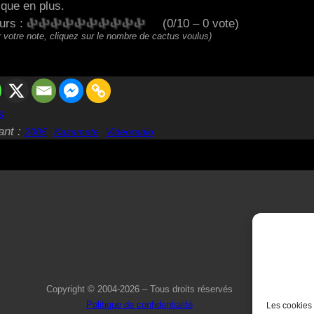
tique en plus.
eurs :
(0/10 – 0 vote)
 votre note, cliquez sur le nombre de cactus voulus)
s
ant :
2005
Kazamate
Videoradio
Copyright © 2004-2026 – Tous droits réservés
Politique de confidentialité
Les cookies 