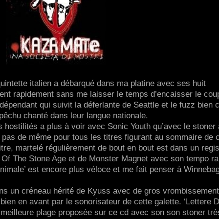
uintette italien a débarqué dans ma platine avec ses huit
t rapidement sans me laisser le temps d’encaisser le cou
épendant qui suivit la déferlante de Seattle et le fuzz bien c
 pêchu chanté dans leur langue nationale.
 hostilités a plus à voir avec Sonic Youth qu’avec le stoner 
va pas de même pour tous les titres figurant au sommaire de 
itre, martelé régulièrement de bout en bout est dans un regis
s Of The Stone Age et de Monster Magnet avec son tempo ra
’Animale’ est encore plus véloce et me fait penser à Winneba
ans un créneau hérité de Kyuss avec de gros vrombissemen
bien en avant par le sonorisateur de cette galette. ‘Lettere D
 meilleure plage proposée sur ce cd avec son son stoner trè