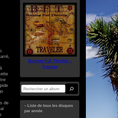
p.
arré,
Burning Full Throttle –
Traveler
à
cette
tre
pide
Rechercher
go
ts de
– Liste de tous les disques
al
par année
s