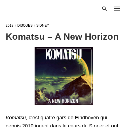
2018
DISQUES
SIDNEY
Komatsu – A New Horizon
Type
your
searc
query
and
hit
enter:
Komatsu
, c’est quatre gars de Eindhoven qui
depuis 2010 jouent dans la cours du Stoner et ont