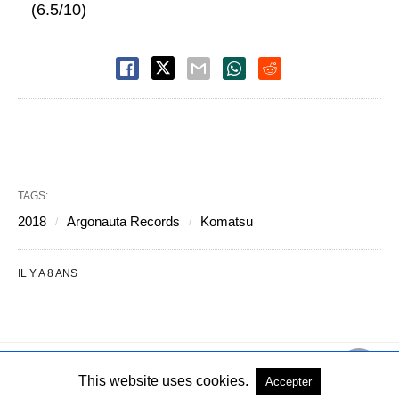
(6.5/10)
TAGS:
2018
Argonauta Records
Komatsu
IL Y A 8 ANS
This website uses cookies.
Accepter
Copyright © 2004-2026 - Tous droits réservés
Voir la version PC