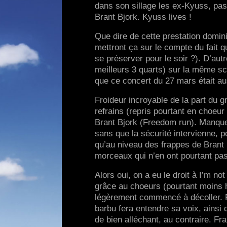
dans son sillage les ex-Kyuss, pas
Brant Bjork. Kyuss lives !
Que dire de cette prestation domin
mettront ça sur le compte du fait q
se préserver pour le soir ?). D’autr
meilleurs 3 quarts) sur la même scè
que ce concert du 27 mars était auss
Froideur incroyable de la part du 
refrains (repris pourtant en choeur
Brant Bjork (Freedom run). Manque
sans que la sécurité intervienne, po
qu’au niveau des frappes de Brant
morceaux qui n’en ont pourtant pa
Alors oui, on a eu le droit à I’m not
grâce au choeurs (pourtant moins h
légèrement commencé à décoller. R
barbu fera entendre sa voix, ainsi
de bien alléchant, au contraire. F