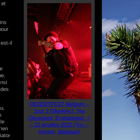
 et
ins
pour
s
est-il
de
ne,
insi
 des
DESERTFEST Belgium –
au,
Jour 3 (Monkey3, The
s
Obsessed, Eyehategod…)
le
– 22 octobre 2023 (Trix –
rien
Anvers, Belgique)
iator