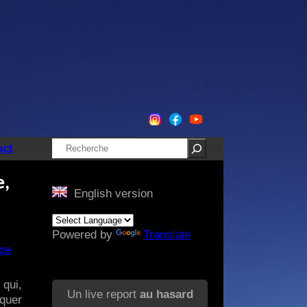
Rechercher
act
e,
English version
Powered by
Translate
pe
 qui,
Un live report
au hasard
rquer