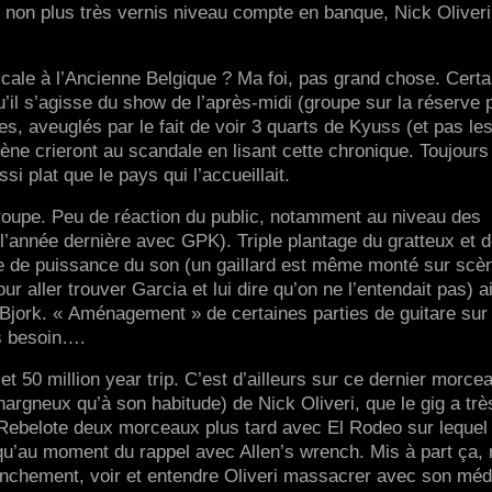
 non plus très vernis niveau compte en banque, Nick Oliveri
icale à l’Ancienne Belgique ? Ma foi, pas grand chose. Certa
u’il s’agisse du show de l’après-midi (groupe sur la réserve 
es, aveuglés par le fait de voir 3 quarts de Kyuss (et pas le
ne crieront au scandale en lisant cette chronique. Toujours 
i plat que le pays qui l’accueillait.
groupe. Peu de réaction du public, notamment au niveau des
 l’année dernière avec GPK). Triple plantage du gratteux et 
 de puissance du son (un gaillard est même monté sur scè
ur aller trouver Garcia et lui dire qu’on ne l’entendait pas) a
 Bjork. « Aménagement » de certaines parties de guitare sur
s besoin….
 et 50 million year trip. C’est d’ailleurs sur ce dernier morce
argneux qu’à son habitude) de Nick Oliveri, que le gig a trè
ebelote deux morceaux plus tard avec El Rodeo sur lequel 
 qu’au moment du rappel avec Allen’s wrench. Mis à part ça, 
ranchement, voir et entendre Oliveri massacrer avec son méd