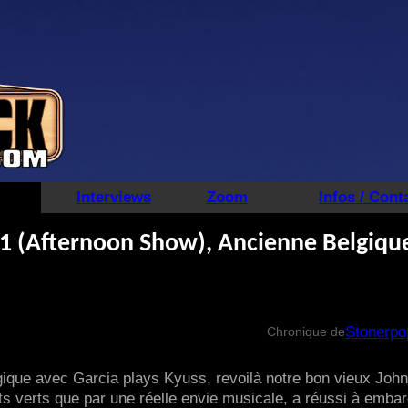
Interviews
Zoom
Infos / Cont
011 (Afternoon Show), Ancienne Belgiqu
Stonerpo
Chronique de
lgique avec Garcia plays Kyuss, revoilà notre bon vieux John
ets verts que par une réelle envie musicale, a réussi à emba