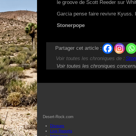
le groove de Scott Reeder sur Whit
Garcia pense faire revivre Kyuss. I
Stonerpope
Partager cet article :
Voir toutes les chroniques de :
Ston
Voir toutes les chroniques concern
Desert-Rock.com
Disques
Live Reports