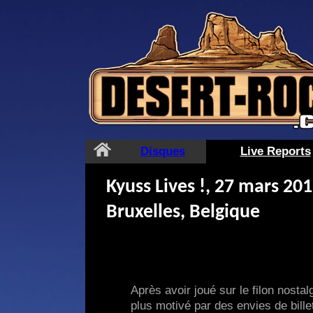
Aller
au
contenu
Disques
Live Reports
Kyuss Lives !, 27 mars 2
Bruxelles, Belgique
Après avoir joué sur le filon nosta
plus motivé par des envies de bill