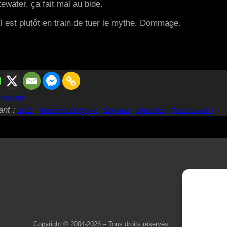
ewater, ça fait mal au bide.
l est plutôt en train de tuer le mythe. Dommage.
erpope
ant :
2011
Ancienne Belgique
Belgique
Bruxelles
Kyuss Lives !
Copyright © 2004-2026 – Tous droits réservés